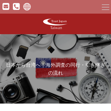
togg
nav
日本から台湾へ｜海外調査の同行・引き継ぎ
の流れ